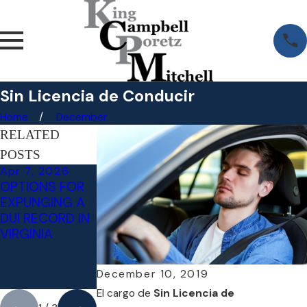
Sin Licencia de Conducir
Home
December
RELATED
POSTS
Apr 7, 2026
Jan 22, 2025
Jul 18, 2024
OPTIONS FOR
ATTORNEYS
LITIGATING
EXPUNGING A
NAMED TOP
INVOLUNTARY
DUI RECORD IN
LAWYERS IN
INTOXICATION
VIRGINIA
WASHINGTONI
- AN
AN MAGAZINE
AFFIRMATIVE
DEFENSE TO
December 10, 2019
DWI/DUI
El cargo de
Sin Licencia de