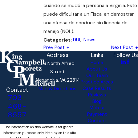
cuándo se mudó la persona a Virginia. Esto
puede dificultar a un Fiscal en demostrar
una ofensa de conducir sin licencia de
manejo (NOL).
DUI
,
News
Categories:
Prev Post
Next Post
Address
Links
Follow Us
Home
118 North Alfred
About Us
Street
Our Team
Alexandria, VA 22314
Practice Areas
Case Results
Map & Directions
Contact
Reviews
703-
Blog
468-
Make a
8557
Payment
Contact
The information on this website is for general
information purposes only. Nothing on this site